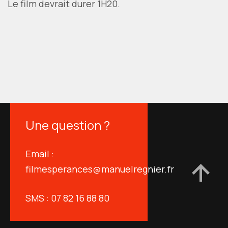
Le film devrait durer 1H20.
Une question ?
Email :
filmesperances@manuelregnier.fr
SMS : 07 82 16 88 80